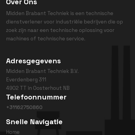
Over Ons
Midden Brabant Techniek is een technische
dienstverlener voor industriële bedrijven die op
zoek zijn naar een technische oplossing voor
machines of technische service.
Adresgegevens
Midden Brabant Techniek B.V.
Everdenberg 311
4902 TT in Oosterhout NB
Telefoonnummer
+31162750860
Snelle Navigatie
Home